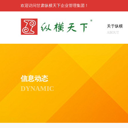
欢迎访问甘肃纵横天下企业管理集团！
关于纵横
ABOUT
信息动态
DYNAMIC