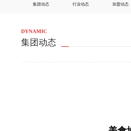
集团动态
行业动态
加盟动态
DYNAMIC
集团动态
美食