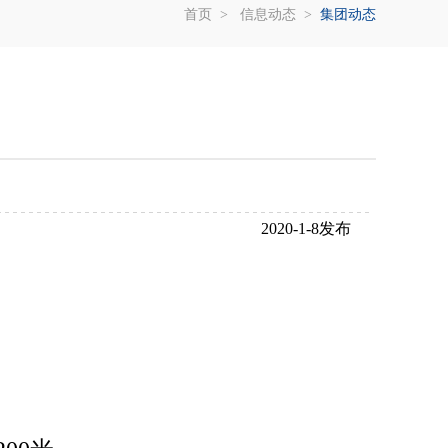
首页
> 信息动态 >
集团动态
2020-1-8发布