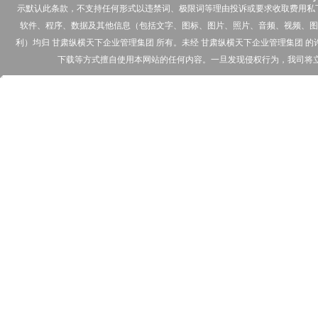
示默认此条款，不支持任何形式以违禁词、极限词等理由投诉或要求收取费用私下
软件、程序、数据及其他信息（包括文字、图标、图片、照片、音频、视频、图
利）均归 甘肃纵横天下企业管理集团 所有。未经 甘肃纵横天下企业管理集团
下载等方式擅自使用本网站的任何内容。一旦发现侵权行为，我司将立