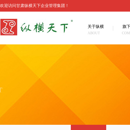
欢迎访问甘肃纵横天下企业管理集团！
关于纵横
旗
ABOUT
COM
T